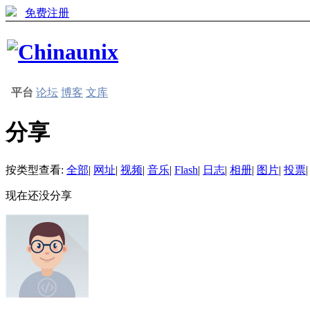
免费注册
平台
论坛
博客
文库
分享
按类型查看:
全部
|
网址
|
视频
|
音乐
|
Flash
|
日志
|
相册
|
图片
|
投票
|
现在还没分享