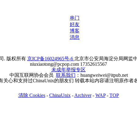
串门
好友
博客
消息
. 版权所有
京ICP备16024965号-6
北京市公安局海淀分局网监中心备案
niuxiaotong@pcpop.com 17352615567
未成年举报专区
中国互联网协会会员
联系我们
：huangweiwei@itpub.net
有关心和支持过ChinaUnix的朋友们 转载本站内容请注明原作者
清除 Cookies
-
ChinaUnix
-
Archiver
-
WAP
-
TOP