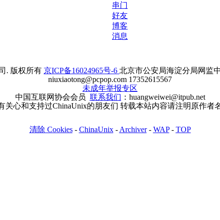
串门
好友
博客
消息
. 版权所有
京ICP备16024965号-6
北京市公安局海淀分局网监中心备案
niuxiaotong@pcpop.com 17352615567
未成年举报专区
中国互联网协会会员
联系我们
：huangweiwei@itpub.net
有关心和支持过ChinaUnix的朋友们 转载本站内容请注明原作者
清除 Cookies
-
ChinaUnix
-
Archiver
-
WAP
-
TOP