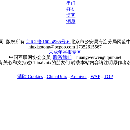
串门
好友
博客
消息
. 版权所有
京ICP备16024965号-6
北京市公安局海淀分局网监中心备案
niuxiaotong@pcpop.com 17352615567
未成年举报专区
中国互联网协会会员
联系我们
：huangweiwei@itpub.net
有关心和支持过ChinaUnix的朋友们 转载本站内容请注明原作者
清除 Cookies
-
ChinaUnix
-
Archiver
-
WAP
-
TOP