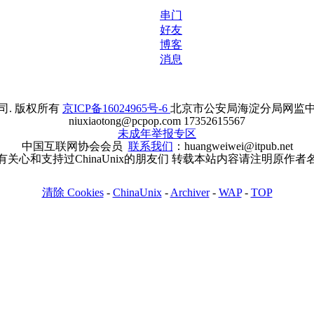
串门
好友
博客
消息
. 版权所有
京ICP备16024965号-6
北京市公安局海淀分局网监中心备案
niuxiaotong@pcpop.com 17352615567
未成年举报专区
中国互联网协会会员
联系我们
：huangweiwei@itpub.net
有关心和支持过ChinaUnix的朋友们 转载本站内容请注明原作者
清除 Cookies
-
ChinaUnix
-
Archiver
-
WAP
-
TOP