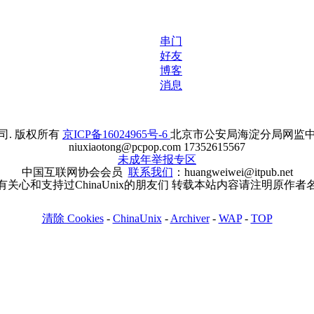
串门
好友
博客
消息
. 版权所有
京ICP备16024965号-6
北京市公安局海淀分局网监中心备案
niuxiaotong@pcpop.com 17352615567
未成年举报专区
中国互联网协会会员
联系我们
：huangweiwei@itpub.net
有关心和支持过ChinaUnix的朋友们 转载本站内容请注明原作者
清除 Cookies
-
ChinaUnix
-
Archiver
-
WAP
-
TOP