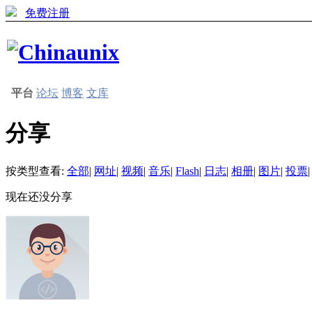
免费注册
平台
论坛
博客
文库
分享
按类型查看:
全部
|
网址
|
视频
|
音乐
|
Flash
|
日志
|
相册
|
图片
|
投票
|
现在还没分享