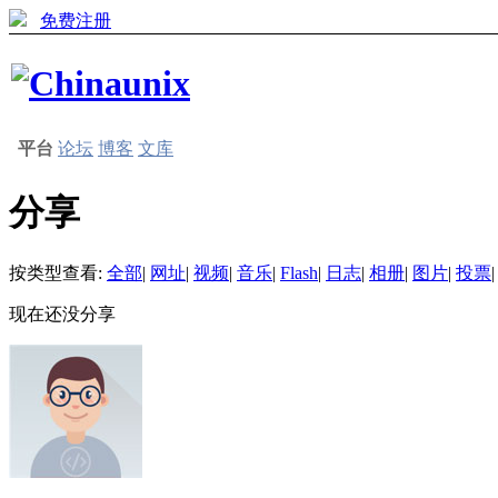
免费注册
平台
论坛
博客
文库
分享
按类型查看:
全部
|
网址
|
视频
|
音乐
|
Flash
|
日志
|
相册
|
图片
|
投票
|
现在还没分享