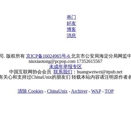
串门
好友
博客
消息
. 版权所有
京ICP备16024965号-6
北京市公安局海淀分局网监中心备案
niuxiaotong@pcpop.com 17352615567
未成年举报专区
中国互联网协会会员
联系我们
：huangweiwei@itpub.net
有关心和支持过ChinaUnix的朋友们 转载本站内容请注明原作者
清除 Cookies
-
ChinaUnix
-
Archiver
-
WAP
-
TOP