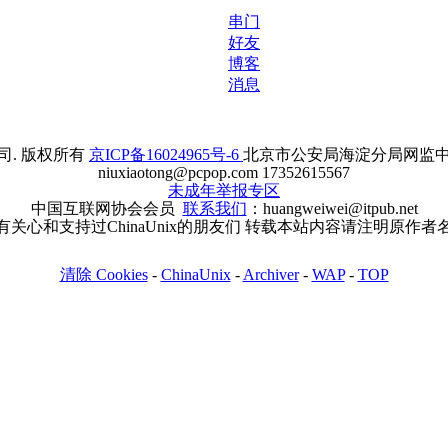
串门
好友
博客
消息
. 版权所有
京ICP备16024965号-6
北京市公安局海淀分局网监中心备案
niuxiaotong@pcpop.com 17352615567
未成年举报专区
中国互联网协会会员
联系我们
：huangweiwei@itpub.net
有关心和支持过ChinaUnix的朋友们 转载本站内容请注明原作者
清除 Cookies
-
ChinaUnix
-
Archiver
-
WAP
-
TOP