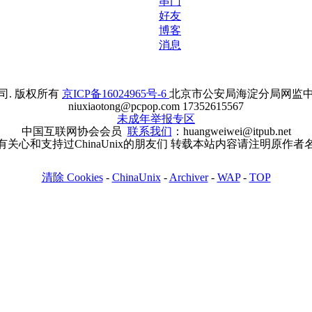
串门
好友
博客
消息
. 版权所有
京ICP备16024965号-6
北京市公安局海淀分局网监中心备案
niuxiaotong@pcpop.com 17352615567
未成年举报专区
中国互联网协会会员
联系我们
：huangweiwei@itpub.net
有关心和支持过ChinaUnix的朋友们 转载本站内容请注明原作者
清除 Cookies
-
ChinaUnix
-
Archiver
-
WAP
-
TOP