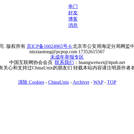
串门
好友
博客
消息
. 版权所有
京ICP备16024965号-6
北京市公安局海淀分局网监中心备案
niuxiaotong@pcpop.com 17352615567
未成年举报专区
中国互联网协会会员
联系我们
：huangweiwei@itpub.net
有关心和支持过ChinaUnix的朋友们 转载本站内容请注明原作者
清除 Cookies
-
ChinaUnix
-
Archiver
-
WAP
-
TOP