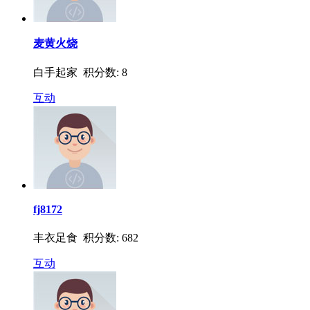
麦黄火烧
白手起家 积分数: 8
互动
fj8172
丰衣足食 积分数: 682
互动