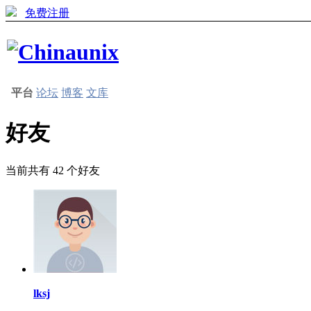
免费注册
平台
论坛
博客
文库
好友
当前共有
42
个好友
lksj