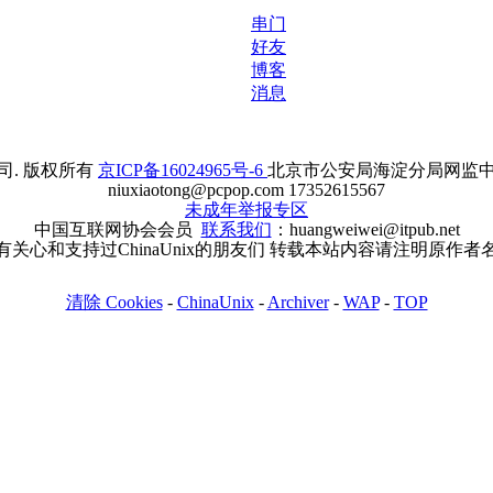
串门
好友
博客
消息
. 版权所有
京ICP备16024965号-6
北京市公安局海淀分局网监中心备案
niuxiaotong@pcpop.com 17352615567
未成年举报专区
中国互联网协会会员
联系我们
：huangweiwei@itpub.net
有关心和支持过ChinaUnix的朋友们 转载本站内容请注明原作者
清除 Cookies
-
ChinaUnix
-
Archiver
-
WAP
-
TOP