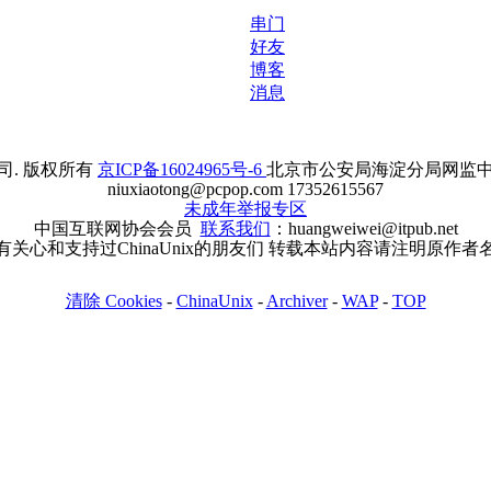
串门
好友
博客
消息
. 版权所有
京ICP备16024965号-6
北京市公安局海淀分局网监中心备案
niuxiaotong@pcpop.com 17352615567
未成年举报专区
中国互联网协会会员
联系我们
：huangweiwei@itpub.net
有关心和支持过ChinaUnix的朋友们 转载本站内容请注明原作者
清除 Cookies
-
ChinaUnix
-
Archiver
-
WAP
-
TOP