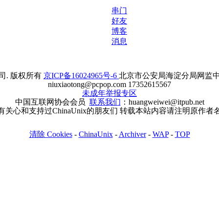
串门
好友
博客
消息
. 版权所有
京ICP备16024965号-6
北京市公安局海淀分局网监中心备案
niuxiaotong@pcpop.com 17352615567
未成年举报专区
中国互联网协会会员
联系我们
：huangweiwei@itpub.net
有关心和支持过ChinaUnix的朋友们 转载本站内容请注明原作者
清除 Cookies
-
ChinaUnix
-
Archiver
-
WAP
-
TOP