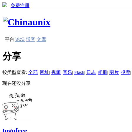
免费注册
平台
论坛
博客
文库
分享
按类型查看:
全部
|
网址
|
视频
|
音乐
|
Flash
|
日志
|
相册
|
图片
|
投票
|
现在还没分享
togofree