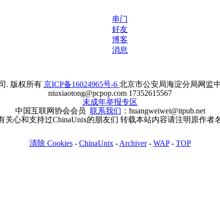
串门
好友
博客
消息
. 版权所有
京ICP备16024965号-6
北京市公安局海淀分局网监中心备案
niuxiaotong@pcpop.com 17352615567
未成年举报专区
中国互联网协会会员
联系我们
：huangweiwei@itpub.net
有关心和支持过ChinaUnix的朋友们 转载本站内容请注明原作者
清除 Cookies
-
ChinaUnix
-
Archiver
-
WAP
-
TOP