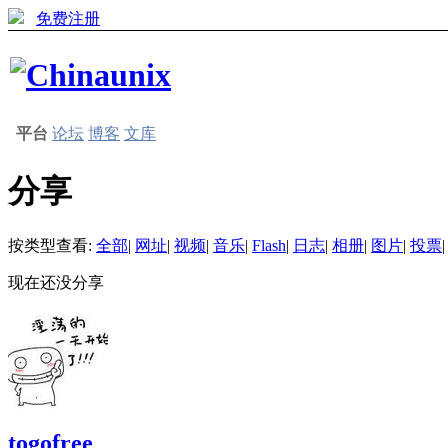
免费注册
平台
论坛
博客
文库
分享
按类型查看:
全部
|
网址
|
视频
|
音乐
|
Flash
|
日志
|
相册
|
图片
|
投票
|
现在还没分享
togofree