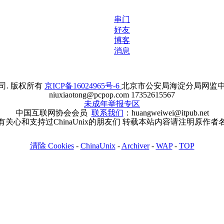
串门
好友
博客
消息
. 版权所有
京ICP备16024965号-6
北京市公安局海淀分局网监中心备案
niuxiaotong@pcpop.com 17352615567
未成年举报专区
中国互联网协会会员
联系我们
：huangweiwei@itpub.net
有关心和支持过ChinaUnix的朋友们 转载本站内容请注明原作者
清除 Cookies
-
ChinaUnix
-
Archiver
-
WAP
-
TOP