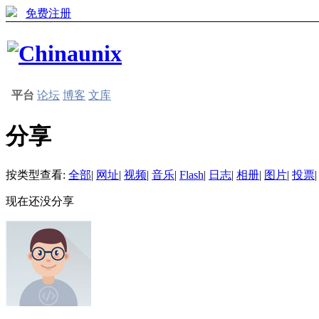
免费注册
平台
论坛
博客
文库
分享
按类型查看:
全部
|
网址
|
视频
|
音乐
|
Flash
|
日志
|
相册
|
图片
|
投票
|
现在还没分享