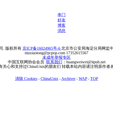
串门
好友
博客
消息
. 版权所有
京ICP备16024965号-6
北京市公安局海淀分局网监中心备案
niuxiaotong@pcpop.com 17352615567
未成年举报专区
中国互联网协会会员
联系我们
：huangweiwei@itpub.net
有关心和支持过ChinaUnix的朋友们 转载本站内容请注明原作者
清除 Cookies
-
ChinaUnix
-
Archiver
-
WAP
-
TOP