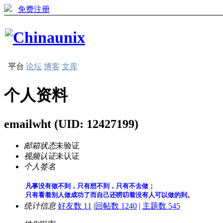
免费注册
平台
论坛
博客
文库
个人资料
emailwht
(UID: 12427199)
邮箱状态
未验证
视频认证
未认证
个人签名
凡事没有做不到，只有想不到，只有不去做；
只有看着别人做成功了而自己还唠叨着没有人可以做的到。
统计信息
好友数 11
|
回帖数 1240
|
主题数 545