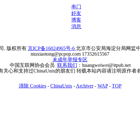
串门
好友
博客
消息
. 版权所有
京ICP备16024965号-6
北京市公安局海淀分局网监中心备案
niuxiaotong@pcpop.com 17352615567
未成年举报专区
中国互联网协会会员
联系我们
：huangweiwei@itpub.net
有关心和支持过ChinaUnix的朋友们 转载本站内容请注明原作者
清除 Cookies
-
ChinaUnix
-
Archiver
-
WAP
-
TOP