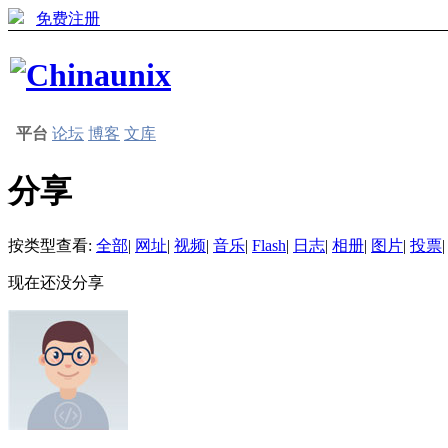
免费注册
平台
论坛
博客
文库
分享
按类型查看:
全部
|
网址
|
视频
|
音乐
|
Flash
|
日志
|
相册
|
图片
|
投票
|
现在还没分享