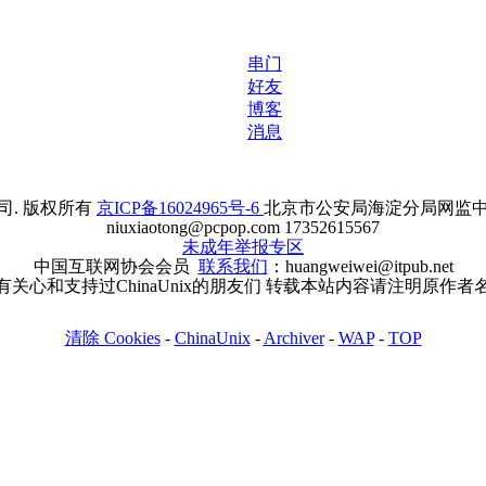
串门
好友
博客
消息
. 版权所有
京ICP备16024965号-6
北京市公安局海淀分局网监中心备案
niuxiaotong@pcpop.com 17352615567
未成年举报专区
中国互联网协会会员
联系我们
：huangweiwei@itpub.net
有关心和支持过ChinaUnix的朋友们 转载本站内容请注明原作者
清除 Cookies
-
ChinaUnix
-
Archiver
-
WAP
-
TOP