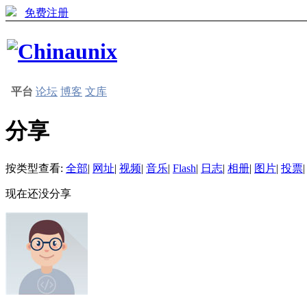
免费注册
平台
论坛
博客
文库
分享
按类型查看:
全部
|
网址
|
视频
|
音乐
|
Flash
|
日志
|
相册
|
图片
|
投票
|
现在还没分享