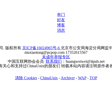
串门
好友
博客
消息
. 版权所有
京ICP备16024965号-6
北京市公安局海淀分局网监中心备案
niuxiaotong@pcpop.com 17352615567
未成年举报专区
中国互联网协会会员
联系我们
：huangweiwei@itpub.net
有关心和支持过ChinaUnix的朋友们 转载本站内容请注明原作者
清除 Cookies
-
ChinaUnix
-
Archiver
-
WAP
-
TOP