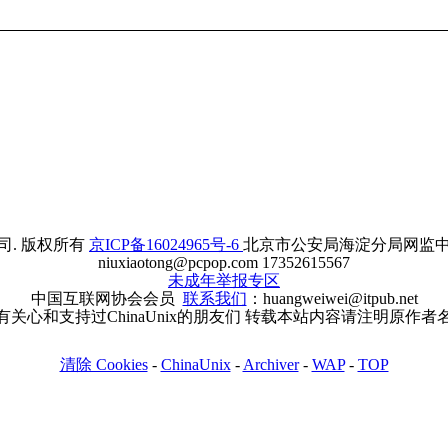
. 版权所有
京ICP备16024965号-6
北京市公安局海淀分局网监中心备案
niuxiaotong@pcpop.com 17352615567
未成年举报专区
中国互联网协会会员
联系我们
：huangweiwei@itpub.net
有关心和支持过ChinaUnix的朋友们 转载本站内容请注明原作者
清除 Cookies
-
ChinaUnix
-
Archiver
-
WAP
-
TOP