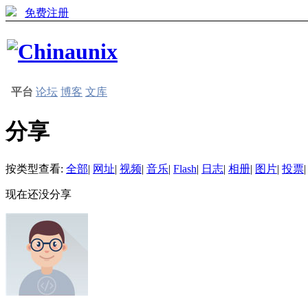
免费注册
平台
论坛
博客
文库
分享
按类型查看:
全部
|
网址
|
视频
|
音乐
|
Flash
|
日志
|
相册
|
图片
|
投票
|
现在还没分享