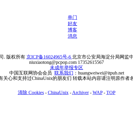
串门
好友
博客
消息
. 版权所有
京ICP备16024965号-6
北京市公安局海淀分局网监中心备案
niuxiaotong@pcpop.com 17352615567
未成年举报专区
中国互联网协会会员
联系我们
：huangweiwei@itpub.net
有关心和支持过ChinaUnix的朋友们 转载本站内容请注明原作者
清除 Cookies
-
ChinaUnix
-
Archiver
-
WAP
-
TOP