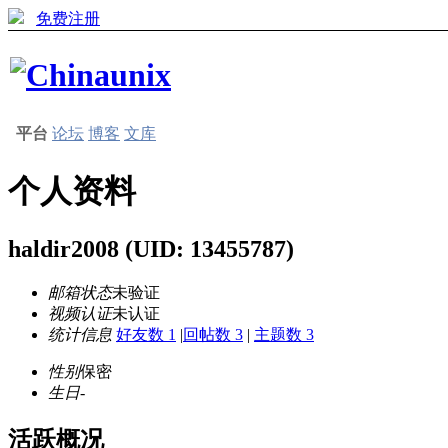
免费注册
平台
论坛
博客
文库
个人资料
haldir2008
(UID: 13455787)
邮箱状态
未验证
视频认证
未认证
统计信息
好友数 1
|
回帖数 3
|
主题数 3
性别
保密
生日
-
活跃概况