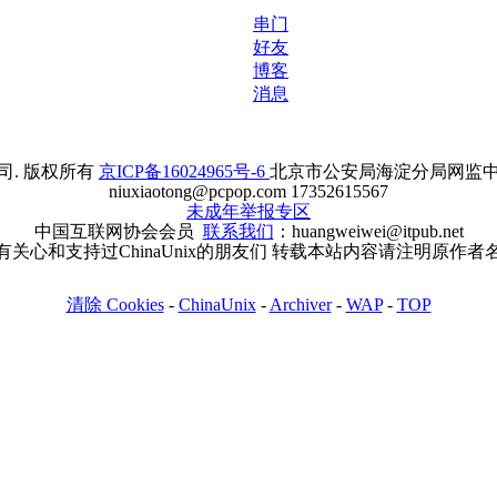
串门
好友
博客
消息
. 版权所有
京ICP备16024965号-6
北京市公安局海淀分局网监中心备案
niuxiaotong@pcpop.com 17352615567
未成年举报专区
中国互联网协会会员
联系我们
：huangweiwei@itpub.net
有关心和支持过ChinaUnix的朋友们 转载本站内容请注明原作者
清除 Cookies
-
ChinaUnix
-
Archiver
-
WAP
-
TOP