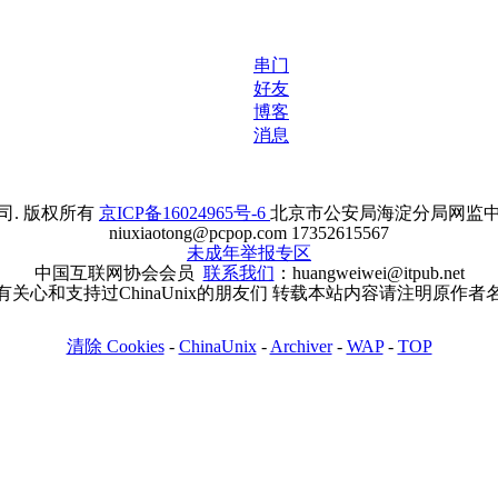
串门
好友
博客
消息
. 版权所有
京ICP备16024965号-6
北京市公安局海淀分局网监中心备案
niuxiaotong@pcpop.com 17352615567
未成年举报专区
中国互联网协会会员
联系我们
：huangweiwei@itpub.net
有关心和支持过ChinaUnix的朋友们 转载本站内容请注明原作者
清除 Cookies
-
ChinaUnix
-
Archiver
-
WAP
-
TOP