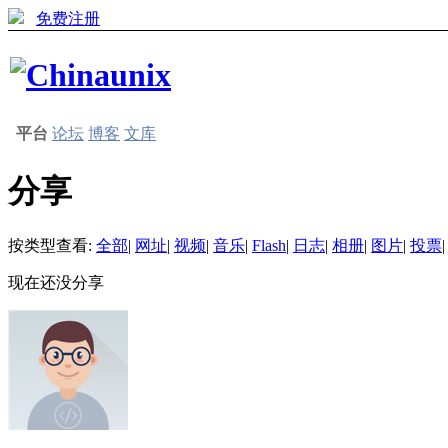
免费注册
平台
论坛
博客
文库
分享
按类型查看:
全部
|
网址
|
视频
|
音乐
|
Flash
|
日志
|
相册
|
图片
|
投票
|
现在还没分享