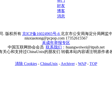
串门
好友
博客
消息
. 版权所有
京ICP备16024965号-6
北京市公安局海淀分局网监中心备案
niuxiaotong@pcpop.com 17352615567
未成年举报专区
中国互联网协会会员
联系我们
：huangweiwei@itpub.net
有关心和支持过ChinaUnix的朋友们 转载本站内容请注明原作者
清除 Cookies
-
ChinaUnix
-
Archiver
-
WAP
-
TOP