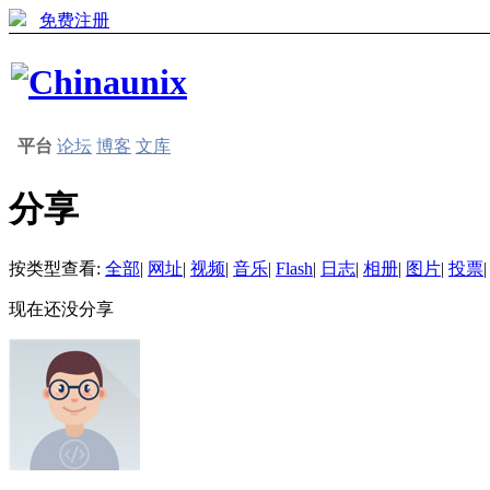
免费注册
平台
论坛
博客
文库
分享
按类型查看:
全部
|
网址
|
视频
|
音乐
|
Flash
|
日志
|
相册
|
图片
|
投票
|
现在还没分享