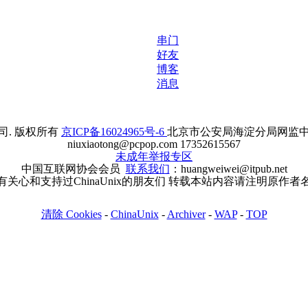
串门
好友
博客
消息
. 版权所有
京ICP备16024965号-6
北京市公安局海淀分局网监中心备案
niuxiaotong@pcpop.com 17352615567
未成年举报专区
中国互联网协会会员
联系我们
：huangweiwei@itpub.net
有关心和支持过ChinaUnix的朋友们 转载本站内容请注明原作者
清除 Cookies
-
ChinaUnix
-
Archiver
-
WAP
-
TOP