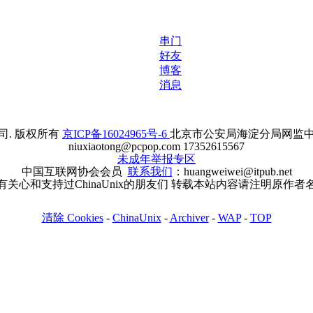
串门
好友
博客
消息
. 版权所有
京ICP备16024965号-6
北京市公安局海淀分局网监中心备案
niuxiaotong@pcpop.com 17352615567
未成年举报专区
中国互联网协会会员
联系我们
：huangweiwei@itpub.net
有关心和支持过ChinaUnix的朋友们 转载本站内容请注明原作者
清除 Cookies
-
ChinaUnix
-
Archiver
-
WAP
-
TOP