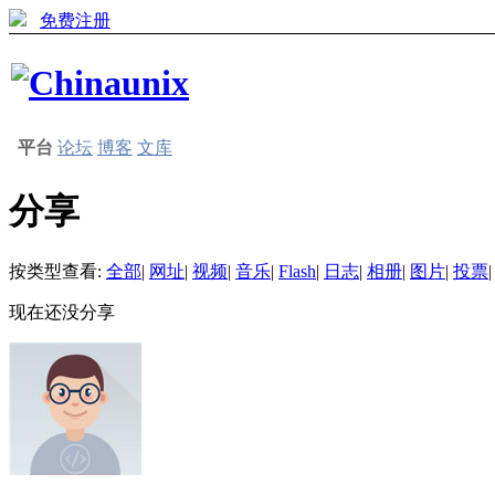
免费注册
平台
论坛
博客
文库
分享
按类型查看:
全部
|
网址
|
视频
|
音乐
|
Flash
|
日志
|
相册
|
图片
|
投票
|
现在还没分享