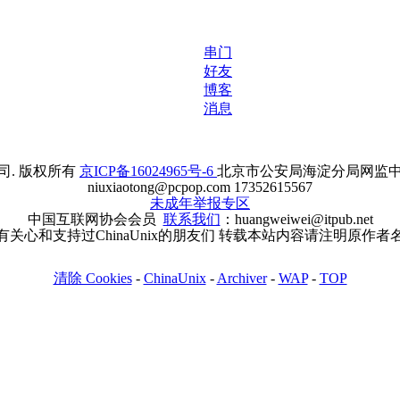
串门
好友
博客
消息
. 版权所有
京ICP备16024965号-6
北京市公安局海淀分局网监中心备案
niuxiaotong@pcpop.com 17352615567
未成年举报专区
中国互联网协会会员
联系我们
：huangweiwei@itpub.net
有关心和支持过ChinaUnix的朋友们 转载本站内容请注明原作者
清除 Cookies
-
ChinaUnix
-
Archiver
-
WAP
-
TOP