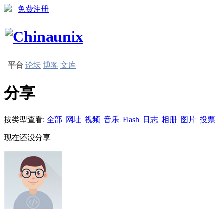
免费注册
平台
论坛
博客
文库
分享
按类型查看:
全部
|
网址
|
视频
|
音乐
|
Flash
|
日志
|
相册
|
图片
|
投票
|
现在还没分享