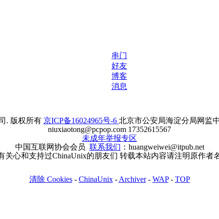
串门
好友
博客
消息
. 版权所有
京ICP备16024965号-6
北京市公安局海淀分局网监中心备案
niuxiaotong@pcpop.com 17352615567
未成年举报专区
中国互联网协会会员
联系我们
：huangweiwei@itpub.net
有关心和支持过ChinaUnix的朋友们 转载本站内容请注明原作者
清除 Cookies
-
ChinaUnix
-
Archiver
-
WAP
-
TOP