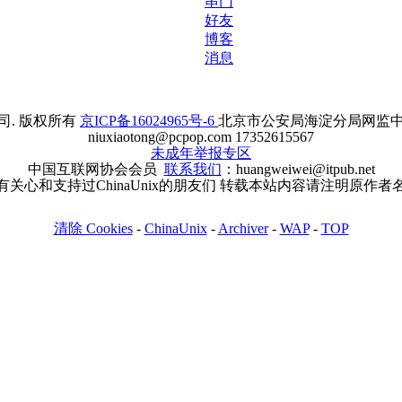
串门
好友
博客
消息
. 版权所有
京ICP备16024965号-6
北京市公安局海淀分局网监中心备案
niuxiaotong@pcpop.com 17352615567
未成年举报专区
中国互联网协会会员
联系我们
：huangweiwei@itpub.net
有关心和支持过ChinaUnix的朋友们 转载本站内容请注明原作者
清除 Cookies
-
ChinaUnix
-
Archiver
-
WAP
-
TOP