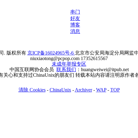
串门
好友
博客
消息
. 版权所有
京ICP备16024965号-6
北京市公安局海淀分局网监中心备案
niuxiaotong@pcpop.com 17352615567
未成年举报专区
中国互联网协会会员
联系我们
：huangweiwei@itpub.net
有关心和支持过ChinaUnix的朋友们 转载本站内容请注明原作者
清除 Cookies
-
ChinaUnix
-
Archiver
-
WAP
-
TOP