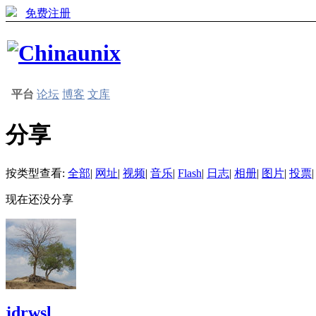
免费注册
平台
论坛
博客
文库
分享
按类型查看:
全部
|
网址
|
视频
|
音乐
|
Flash
|
日志
|
相册
|
图片
|
投票
|
现在还没分享
jdrwsl