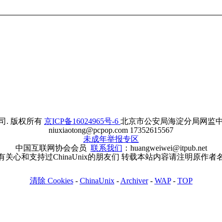
. 版权所有
京ICP备16024965号-6
北京市公安局海淀分局网监中心备案
niuxiaotong@pcpop.com 17352615567
未成年举报专区
中国互联网协会会员
联系我们
：huangweiwei@itpub.net
有关心和支持过ChinaUnix的朋友们 转载本站内容请注明原作者
清除 Cookies
-
ChinaUnix
-
Archiver
-
WAP
-
TOP