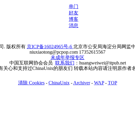
串门
好友
博客
消息
. 版权所有
京ICP备16024965号-6
北京市公安局海淀分局网监中心备案
niuxiaotong@pcpop.com 17352615567
未成年举报专区
中国互联网协会会员
联系我们
：huangweiwei@itpub.net
有关心和支持过ChinaUnix的朋友们 转载本站内容请注明原作者
清除 Cookies
-
ChinaUnix
-
Archiver
-
WAP
-
TOP