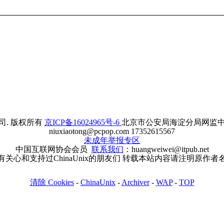
. 版权所有
京ICP备16024965号-6
北京市公安局海淀分局网监中心备案
niuxiaotong@pcpop.com 17352615567
未成年举报专区
中国互联网协会会员
联系我们
：huangweiwei@itpub.net
有关心和支持过ChinaUnix的朋友们 转载本站内容请注明原作者
清除 Cookies
-
ChinaUnix
-
Archiver
-
WAP
-
TOP