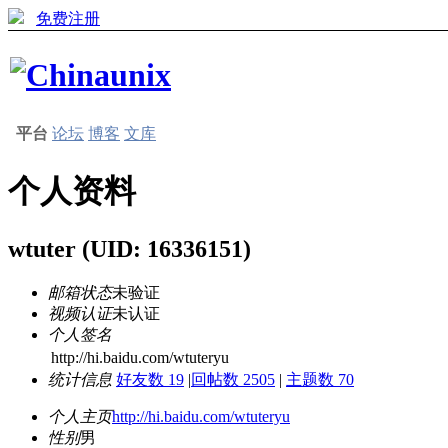
免费注册
平台
论坛
博客
文库
个人资料
wtuter
(UID: 16336151)
邮箱状态
未验证
视频认证
未认证
个人签名
http://hi.baidu.com/wtuteryu
统计信息
好友数 19
|
回帖数 2505
|
主题数 70
个人主页
http://hi.baidu.com/wtuteryu
性别
男