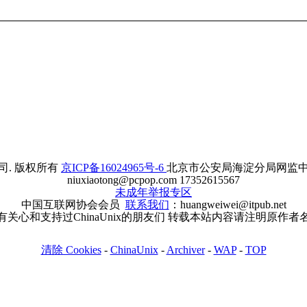
. 版权所有
京ICP备16024965号-6
北京市公安局海淀分局网监中心备案
niuxiaotong@pcpop.com 17352615567
未成年举报专区
中国互联网协会会员
联系我们
：huangweiwei@itpub.net
有关心和支持过ChinaUnix的朋友们 转载本站内容请注明原作者
清除 Cookies
-
ChinaUnix
-
Archiver
-
WAP
-
TOP