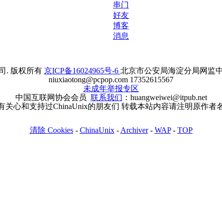
串门
好友
博客
消息
. 版权所有
京ICP备16024965号-6
北京市公安局海淀分局网监中心备案
niuxiaotong@pcpop.com 17352615567
未成年举报专区
中国互联网协会会员
联系我们
：huangweiwei@itpub.net
有关心和支持过ChinaUnix的朋友们 转载本站内容请注明原作者
清除 Cookies
-
ChinaUnix
-
Archiver
-
WAP
-
TOP