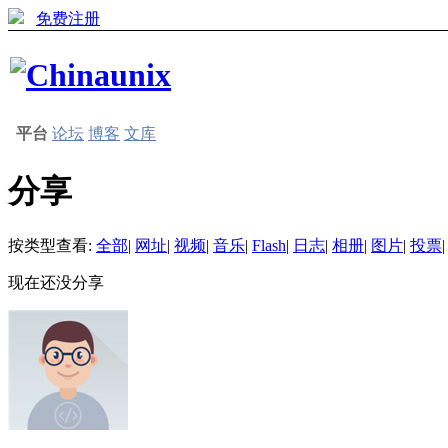
免费注册
平台
论坛
博客
文库
分享
按类型查看:
全部
|
网址
|
视频
|
音乐
|
Flash
|
日志
|
相册
|
图片
|
投票
|
现在还没分享