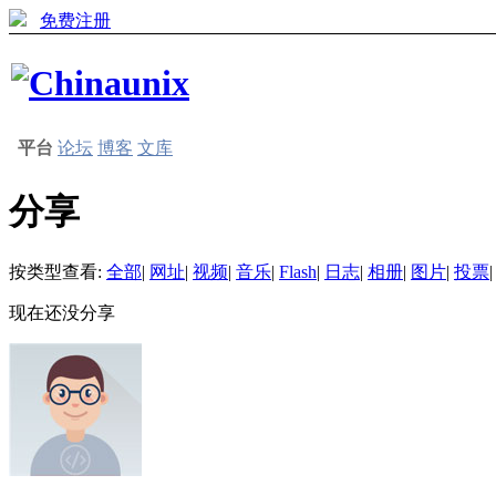
免费注册
平台
论坛
博客
文库
分享
按类型查看:
全部
|
网址
|
视频
|
音乐
|
Flash
|
日志
|
相册
|
图片
|
投票
|
现在还没分享