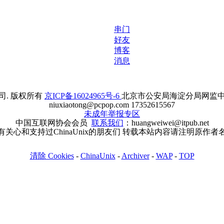
串门
好友
博客
消息
. 版权所有
京ICP备16024965号-6
北京市公安局海淀分局网监中心备案
niuxiaotong@pcpop.com 17352615567
未成年举报专区
中国互联网协会会员
联系我们
：huangweiwei@itpub.net
有关心和支持过ChinaUnix的朋友们 转载本站内容请注明原作者
清除 Cookies
-
ChinaUnix
-
Archiver
-
WAP
-
TOP