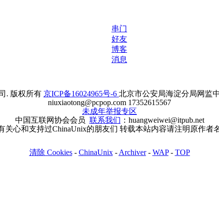
串门
好友
博客
消息
. 版权所有
京ICP备16024965号-6
北京市公安局海淀分局网监中心备案
niuxiaotong@pcpop.com 17352615567
未成年举报专区
中国互联网协会会员
联系我们
：huangweiwei@itpub.net
有关心和支持过ChinaUnix的朋友们 转载本站内容请注明原作者
清除 Cookies
-
ChinaUnix
-
Archiver
-
WAP
-
TOP