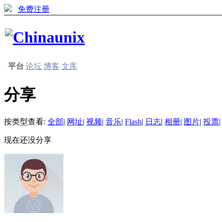
免费注册
平台
论坛
博客
文库
分享
按类型查看:
全部
|
网址
|
视频
|
音乐
|
Flash
|
日志
|
相册
|
图片
|
投票
|
现在还没分享