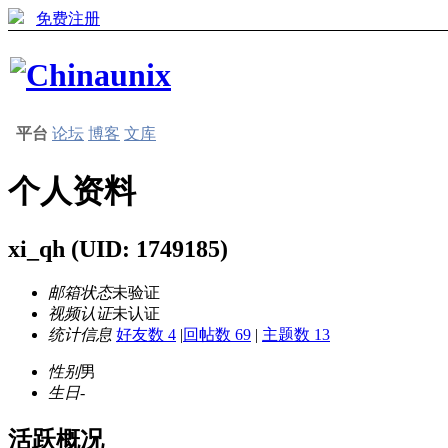
免费注册
平台
论坛
博客
文库
个人资料
xi_qh
(UID: 1749185)
邮箱状态
未验证
视频认证
未认证
统计信息
好友数 4
|
回帖数 69
|
主题数 13
性别
男
生日
-
活跃概况