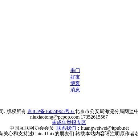
串门
好友
博客
消息
. 版权所有
京ICP备16024965号-6
北京市公安局海淀分局网监中心备案
niuxiaotong@pcpop.com 17352615567
未成年举报专区
中国互联网协会会员
联系我们
：huangweiwei@itpub.net
有关心和支持过ChinaUnix的朋友们 转载本站内容请注明原作者