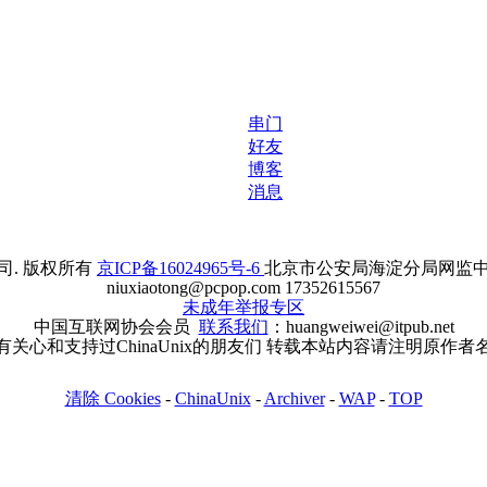
串门
好友
博客
消息
. 版权所有
京ICP备16024965号-6
北京市公安局海淀分局网监中心备案
niuxiaotong@pcpop.com 17352615567
未成年举报专区
中国互联网协会会员
联系我们
：huangweiwei@itpub.net
有关心和支持过ChinaUnix的朋友们 转载本站内容请注明原作者
清除 Cookies
-
ChinaUnix
-
Archiver
-
WAP
-
TOP