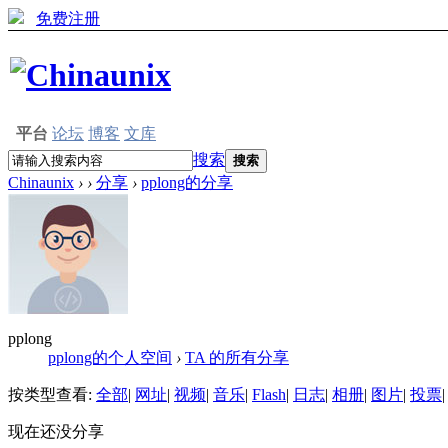
免费注册
平台
论坛
博客
文库
搜索
搜索
Chinaunix
›
›
分享
›
pplong的分享
pplong
pplong的个人空间
›
TA 的所有分享
按类型查看:
全部
|
网址
|
视频
|
音乐
|
Flash
|
日志
|
相册
|
图片
|
投票
|
现在还没分享