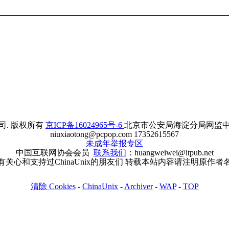
. 版权所有
京ICP备16024965号-6
北京市公安局海淀分局网监中心备案
niuxiaotong@pcpop.com 17352615567
未成年举报专区
中国互联网协会会员
联系我们
：huangweiwei@itpub.net
有关心和支持过ChinaUnix的朋友们 转载本站内容请注明原作者
清除 Cookies
-
ChinaUnix
-
Archiver
-
WAP
-
TOP