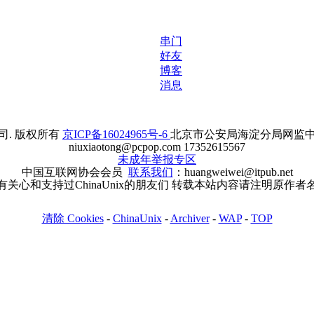
串门
好友
博客
消息
. 版权所有
京ICP备16024965号-6
北京市公安局海淀分局网监中心备案
niuxiaotong@pcpop.com 17352615567
未成年举报专区
中国互联网协会会员
联系我们
：huangweiwei@itpub.net
有关心和支持过ChinaUnix的朋友们 转载本站内容请注明原作者
清除 Cookies
-
ChinaUnix
-
Archiver
-
WAP
-
TOP