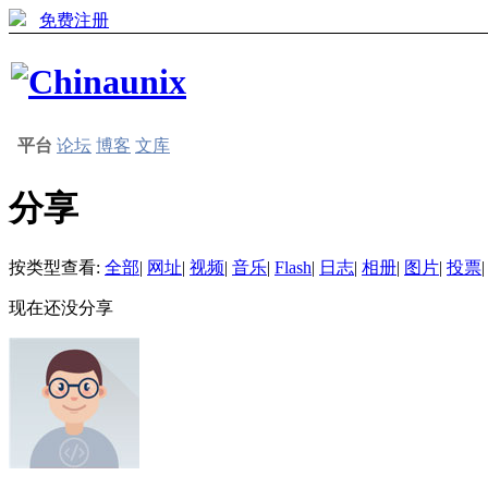
免费注册
平台
论坛
博客
文库
分享
按类型查看:
全部
|
网址
|
视频
|
音乐
|
Flash
|
日志
|
相册
|
图片
|
投票
|
现在还没分享