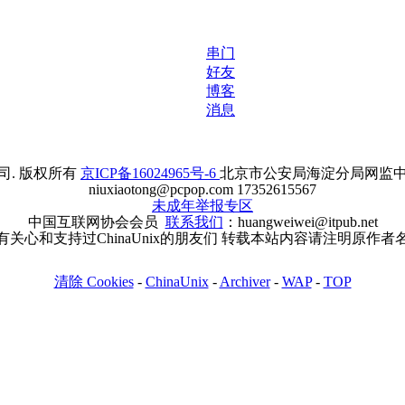
串门
好友
博客
消息
. 版权所有
京ICP备16024965号-6
北京市公安局海淀分局网监中心备案
niuxiaotong@pcpop.com 17352615567
未成年举报专区
中国互联网协会会员
联系我们
：huangweiwei@itpub.net
有关心和支持过ChinaUnix的朋友们 转载本站内容请注明原作者
清除 Cookies
-
ChinaUnix
-
Archiver
-
WAP
-
TOP