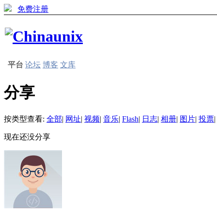
免费注册
平台
论坛
博客
文库
分享
按类型查看:
全部
|
网址
|
视频
|
音乐
|
Flash
|
日志
|
相册
|
图片
|
投票
|
现在还没分享