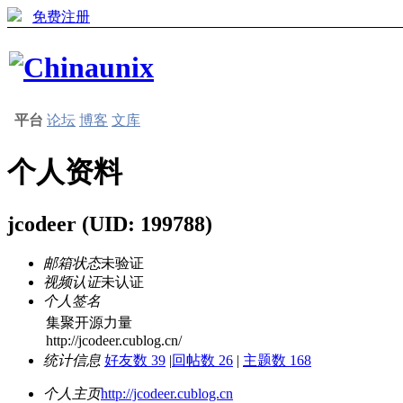
免费注册
平台
论坛
博客
文库
个人资料
jcodeer
(UID: 199788)
邮箱状态
未验证
视频认证
未认证
个人签名
集聚开源力量
http://jcodeer.cublog.cn/
统计信息
好友数 39
|
回帖数 26
|
主题数 168
个人主页
http://jcodeer.cublog.cn