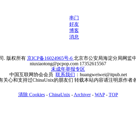
串门
好友
博客
消息
. 版权所有
京ICP备16024965号-6
北京市公安局海淀分局网监中心备案
niuxiaotong@pcpop.com 17352615567
未成年举报专区
中国互联网协会会员
联系我们
：huangweiwei@itpub.net
有关心和支持过ChinaUnix的朋友们 转载本站内容请注明原作者
清除 Cookies
-
ChinaUnix
-
Archiver
-
WAP
-
TOP