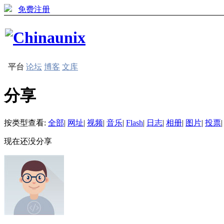
免费注册
平台
论坛
博客
文库
分享
按类型查看:
全部
|
网址
|
视频
|
音乐
|
Flash
|
日志
|
相册
|
图片
|
投票
|
现在还没分享