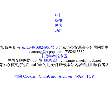
串门
好友
博客
消息
. 版权所有
京ICP备16024965号-6
北京市公安局海淀分局网监中心备案
niuxiaotong@pcpop.com 17352615567
未成年举报专区
中国互联网协会会员
联系我们
：huangweiwei@itpub.net
有关心和支持过ChinaUnix的朋友们 转载本站内容请注明原作者
清除 Cookies
-
ChinaUnix
-
Archiver
-
WAP
-
TOP